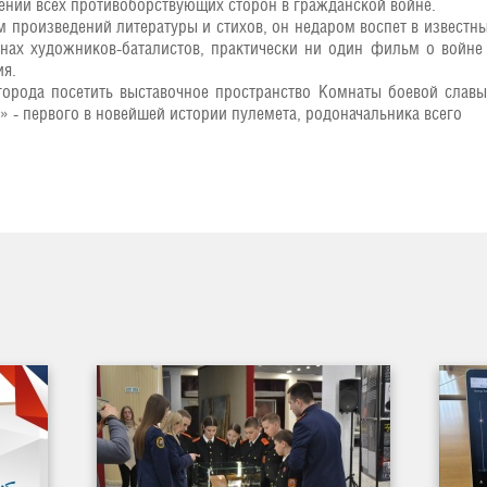
ении всех противоборствующих сторон в гражданской войне.
 произведений литературы и стихов, он недаром воспет в известн
ах художников-баталистов, практически ни один фильм о войне 
ия.
города посетить выставочное пространство Комнаты боевой слав
 - первого в новейшей истории пулемета, родоначальника всего