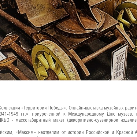
«Коллекция «Территории Победы». Онлайн-выставка музейных рари
941-1945 гг.», приуроченной к Международному Дню музеев, 
ЦКБО - массогабаритный макет (декоративно-сувенирное изделие
йским, «Максим» неотделим от истории Российской и Красной А