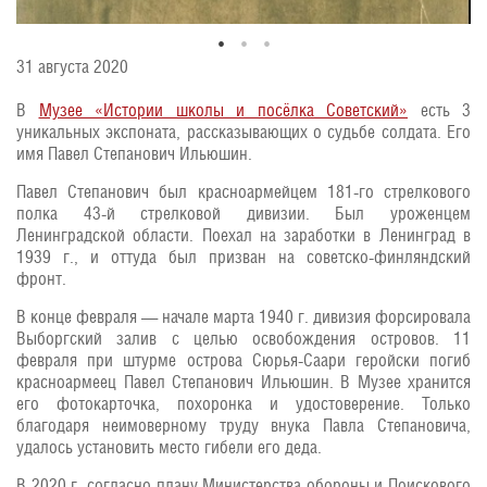
31 августа 2020
В
Музее «Истории школы и посёлка Советский»
есть 3
уникальных экспоната, рассказывающих о судьбе солдата. Его
имя Павел Степанович Ильюшин.
Павел Степанович был красноармейцем 181-го стрелкового
полка 43-й стрелковой дивизии. Был уроженцем
Ленинградской области. Поехал на заработки в Ленинград в
1939 г., и оттуда был призван на советско-финляндский
фронт.
В конце февраля — начале марта 1940 г. дивизия форсировала
Выборгский залив с целью освобождения островов. 11
февраля при штурме острова Сюрья-Саари геройски погиб
красноармеец Павел Степанович Ильюшин. В Музее хранится
его фотокарточка, похоронка и удостоверение. Только
благодаря неимоверному труду внука Павла Степановича,
удалось установить место гибели его деда.
В 2020 г. согласно плану Министерства обороны и Поискового