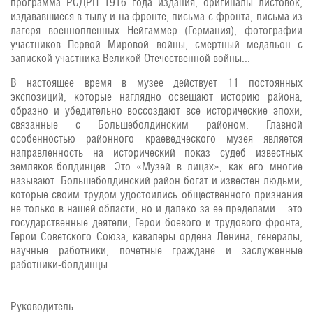
программа РСДРП 1916 года издания; оригиналы листовок,
издававшиеся в тылу и на фронте, письма с фронта, письма из
лагеря военнопленных Нейгаммер (Германия), фотографии
участников Первой Мировой войны; смертный медальон с
запиской участника Великой Отечественной войны...
В настоящее время в музее действует 11 постоянных
экспозиций, которые наглядно освещают историю района,
образно и убедительно воссоздают все исторические эпохи,
связанные с Большеболдинским районом. Главной
особенностью районного краеведческого музея является
направленность на исторический показ судеб известных
земляков-болдинцев. Это «Музей в лицах», как его многие
называют. Большеболдинский район богат и известен людьми,
которые своим трудом удостоились общественного признания
не только в нашей области, но и далеко за ее пределами – это
государственные деятели, Герои боевого и трудового фронта,
Герои Советского Союза, кавалеры ордена Ленина, генералы,
научные работники, почетные граждане и заслуженные
работники-болдинцы.
Руководитель: