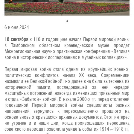
6 июня 2024
18 сентября
к 110-й годовщине начала Первой мировой войны
в Тамбовском областном краеведческом музее пройдет
Межрегиональная научно-практическая конференция «Великая
война в исторических исследованиях и музейных коллекциях».
Первая мировая война стала одним из крупнейших военно-
политических конфликтов начала ХХ века. Современники
называли ее Великой̆ войной̆, но далее она была вытеснена из
исторической̆ памяти, последовавшей за ней чередой
масштабных потрясений, навсегда изменивших привычный мир
и стала «Забытой» войной. В начале 2000-х гг. перед столетней
годовщиной Первой мировой войны специалисты разных
направлений вернулись к переосмыслению прошлого на
основе вновь открывшихся архивных документов. Этот интерес
не утрачен и в наши дни, когда произошедшая переоценка
советского периода позволила увидеть события 1914 – 1918 гг.